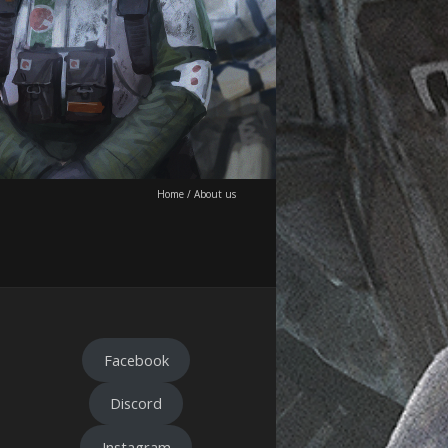
Home
/
About us
Facebook
Discord
Instagram