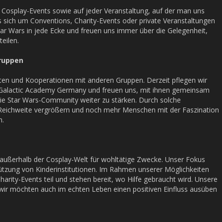
n Cosplay-Events sowie auf jeder Veranstaltung, auf der man uns
s sich um Conventions, Charity-Events oder private Veranstaltungen
tar Wars in jede Ecke und freuen uns immer über die Gelegenheit,
eilen.
ruppen
aften und Kooperationen mit anderen Gruppen. Derzeit pflegen wir
Galactic Academy Germany und freuen uns, mit ihnen gemeinsam
die Star Wars-Community weiter zu stärken. Durch solche
Reichweite vergrößern und noch mehr Menschen mit der Faszination
n.
 außerhalb der Cosplay-Welt für wohltätige Zwecke. Unser Fokus
stützung von Kinderinstitutionen. Im Rahmen unserer Möglichkeiten
ity-Events teil und stehen bereit, wo Hilfe gebraucht wird. Unsere
wir möchten auch im echten Leben einen positiven Einfluss ausüben