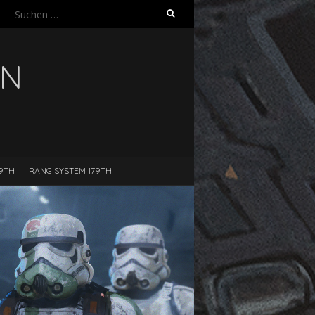
Suchen
nach:
ON
9TH
RANG SYSTEM 179TH