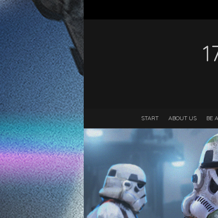
1
START
ABOUT US
BE 